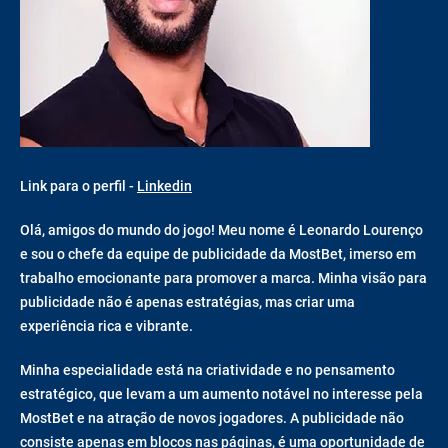
Link para o perfil -
Linkedin
Olá, amigos do mundo do jogo! Meu nome é Leonardo Lourenço
e sou o chefe da equipe de publicidade da MostBet, imerso em
trabalho emocionante para promover a marca. Minha visão para
publicidade não é apenas estratégias, mas criar uma
experiência rica e vibrante.
Minha especialidade está na criatividade e no pensamento
estratégico, que levam a um aumento notável no interesse pela
MostBet e na atração de novos jogadores. A publicidade não
consiste apenas em blocos nas páginas, é uma oportunidade de